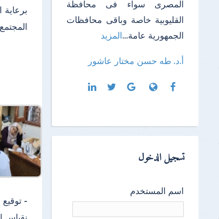
المصرى سواء فى محافظة
برعاية 
القليوبية خاصة وباقى محافظات
المجتمع 
الجمهورية عامة...
المزيد
أ.د. طه حسن مختار عاشور
تسجيل الدخول
اسم المستخدم
نقباس ال