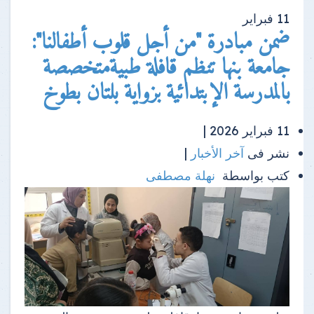
11
فبراير
ضمن مبادرة "من أجل قلوب أطفالنا":
جامعة بنها تنظم قافلة طبيةمتخصصة
بالمدرسة الإبتدائية بزواية بلتان بطوخ
11 فبراير 2026 |
نشر فى
آخر الأخبار
|
كتب بواسطة
نهلة مصطفى