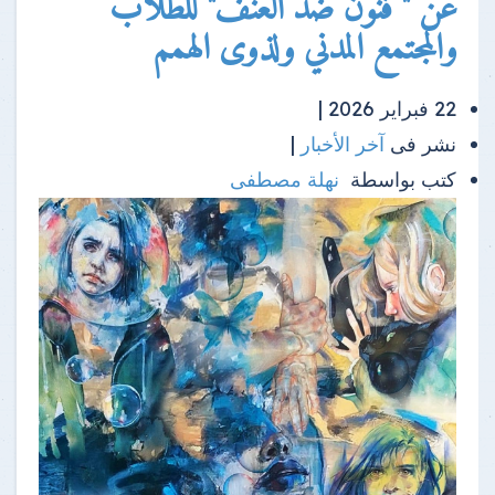
عن " فنون ضد العنف" للطلاب
والمجتمع المدني ولذوى الهمم
22 فبراير 2026 |
نشر فى
آخر الأخبار
|
كتب بواسطة
نهلة مصطفى