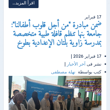
اقرأ المزيد...
17
فبراير
ضمن مبادرة "من أجل قلوب أطفالنا":
جامعة بنها تنظم قافلة طبية متخصصة
بمدرسة زاوية بلتان الإعدادية بطوخ
17 فبراير 2026 |
نشر فى
آخر الأخبار
|
كتب بواسطة
نهلة مصطفى