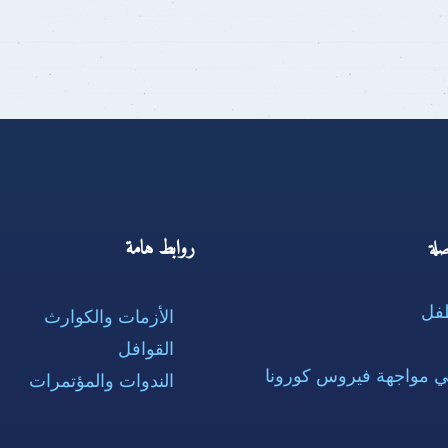
روابط هامة
لة
طفل
الأزمات والكوارث
القوافل
ي مواجهة فيروس كورونا
الندوات والمؤتمرات