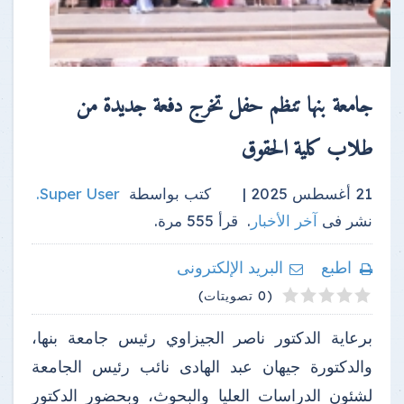
جامعة بنها تنظم حفل تخرج دفعة جديدة من
طلاب كلية الحقوق
21 أغسطس 2025 |
كتب بواسطة
Super User
.
نشر فى
آخر الأخبار
.
قرأ
555
مرة.
اطبع
البريد الإلكترونى
4
2
3
5
1
(0 تصويتات)
برعاية الدكتور ناصر الجيزاوي رئيس جامعة بنها،
والدكتورة جيهان عبد الهادى نائب رئيس الجامعة
لشئون الدراسات العليا والبحوث، وبحضور الدكتور