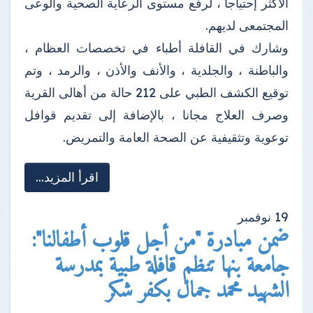
الأكثر إحتياجاُ ، لرفع مستوى الرعاية الصحية والوعى
المجتمعى لديهم.
وشارك في القافلة أطباء في تخصصات العظام ،
والباطنة ، والجلدية ، والأنف والأذن ، والرمد ، وتم
توقيع الكشف الطبي على 212 حالة من أهالى القرية
وصرف العلاج مجانا ، بالإضافة إلى تقديم قوافل
توعوية وتثقيفية عن الصحة العامة والتمريض.
اقرأ المزيد...
19
نوفمبر
ضمن مبادرة "من أجل قلوب أطفالنا":
جامعة بنها تنظم قافلة طبية بمدرسة
الشهيد محمد جمال بكفر شكر