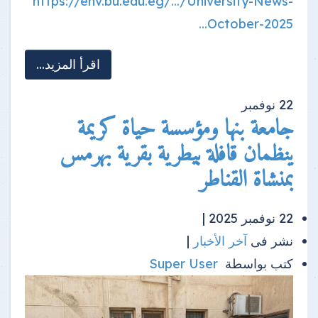
https://env.bu.edu.eg/.../University-News-
October-2025...
اقرأ المزيد...
22
نوفمبر
جامعة بنها ومؤسسة حياة كريمة
ينظمان قافلة بيطرية بقرية بهرمس
بمنشاة القناطر
22 نوفمبر 2025 |
نشر فى
آخر الأخبار
|
كتب بواسطة
Super User