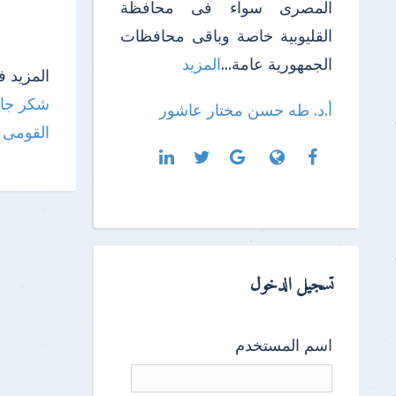
المصرى سواء فى محافظة
القليوبية خاصة وباقى محافظات
الجمهورية عامة...
المزيد
المزيد ف
شكر
جا
أ.د. طه حسن مختار عاشور
القومى ل
تسجيل الدخول
اسم المستخدم