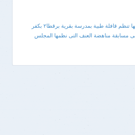
« ضمن مبادرة "من أجل قلوب أطفالنا": جامعة بنها تنظم قافلة طبية بمدرسة بقرية برقطا٢ بكفر
فى مسابقة مناهضة العنف التى نظمها المجلس