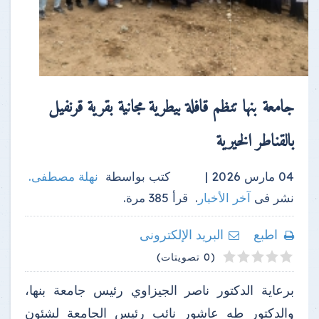
جامعة بنها تنظم قافلة بيطرية مجانية بقرية قرنفيل
بالقناطر الخيرية
04 مارس 2026 |
كتب بواسطة
نهلة مصطفى
.
نشر فى
آخر الأخبار
.
قرأ
385
مرة.
اطبع
البريد الإلكترونى
4
2
3
5
1
(0 تصويتات)
برعاية الدكتور ناصر الجيزاوي رئيس جامعة بنها،
والدكتور طه عاشور نائب رئيس الجامعة لشئون