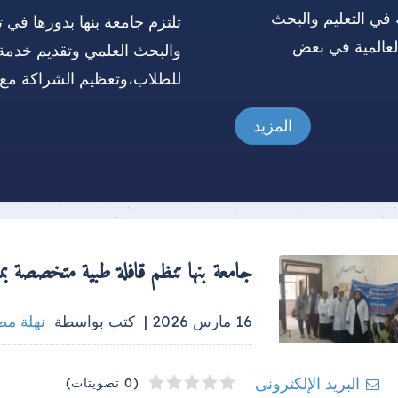
 في التعليم والبحث
تلتزم جامعة بنها بدورها في ت
العالمية في بعض
والبحث العلمي وتقديم خدمة
للطلاب،وتعظيم الشراكة مع 
المزيد
جامعة بنها تنظم قافلة طبية متخصصة بم
16 مارس 2026 |
كتب بواسطة
نهلة م
4
2
3
5
1
البريد الإلكترونى
(0 تصويتات)