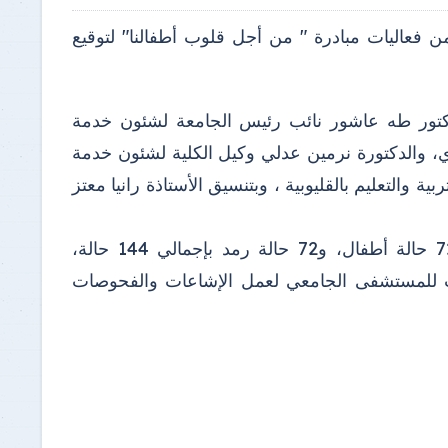
فعاليات مبادرة " من أجل قلوب أطفالنا" لتوقيع
لدكتور طه عاشور نائب رئيس الجامعة لشئون خدمة
ري، والدكتورة نرمين عدلي وكيل الكلية لشئون خدمة
ية والتعليم بالقليوبية ، وبتنسيق الأستاذة رانيا معتز
وقامت القافلة بتوقيع الكشف الطبي على طلاب المدرسة شمل 72 حالة أطفال، و72 حالة رمد بإجمالي 144 حالة،
لات للمستشفى الجامعي لعمل الإشاعات والفحوصات