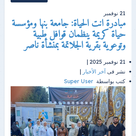
21
نوفمبر
مبادرة انت الحياة: جامعة بنها ومؤسسة
حياة كريمة ينظمان قوافل طبية
وتوعوية بقرية الجلاتمة بمنشأة ناصر
21 نوفمبر 2025 |
نشر فى
آخر الأخبار
|
كتب بواسطة
Super User