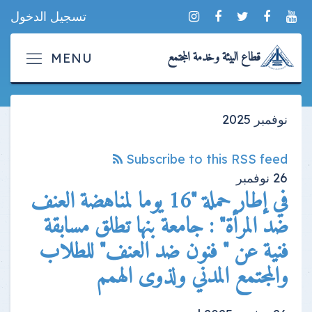
تسجيل الدخول
قطاع البيئة وخدمة المجتمع
نوفمبر 2025
Subscribe to this RSS feed
26
نوفمبر
في إطار حملة "16 يوما لمناهضة العنف
ضد المرأة" : جامعة بنها تطلق مسابقة
فنية عن " فنون ضد العنف" للطلاب
والمجتمع المدني ولذوى الهمم