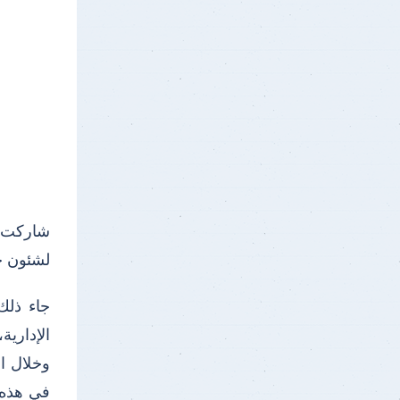
شاركت ا
لشئون خد
جاء ذلك
الإدارية
وخلال ا
في هذه 