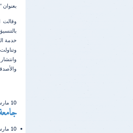
بعنوان "
وقالت ا
بالتنسيق
خدمة الم
وتناولت
وانتشار
والأصدقا
10
مار
جامعة 
10 مارس 2026 |