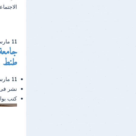
الاجتماع
11
مار
جامعة 
طنط ال
11 مارس 2026 |
نشر فى
كتب بو