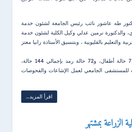
لدكتور طه عاشور نائب رئيس الجامعة لشئون خدمة
ري، والدكتورة نرمين عدلي وكيل الكلية لشئون خدمة
ية والتعليم بالقليوبية ، وبتنسيق الأستاذة رانيا معتز
وقامت القافلة بتوقيع الكشف الطبي على طلاب المدرسة شمل 72 حالة أطفال، و72 حالة رمد بإجمالي 144 حالة،
لات للمستشفى الجامعي لعمل الإشاعات والفحوصات
اقرأ المزيد...
الزراعة بمشتهر