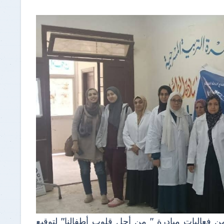
فعاليات مبادرة " من أجل قلوب أطفالنا" لتوقيع