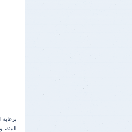
برعاية 
البيئة،