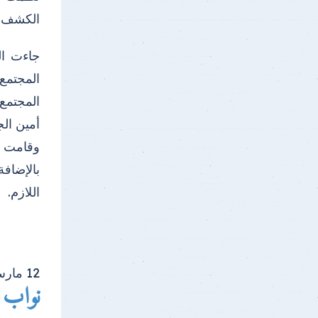
الكشف ا
جاءت ال
المجتمع
المجتمع 
أمين الج
بالإضاف
اللازم.
12
مار
نواب ر