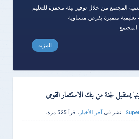
نمية المجتمع من خلال توفير بيئة محفزة للتعليم
 تعليمية متميزة بفرص متساوية
المجتمع
المزيد
نها يستقبل لجنة من بنك الاستثمار القومى
Supe
.
نشر فى
آخر الأخبار
.
قرأ
525
مرة.