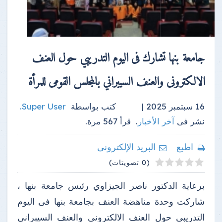
جامعة بنها تشارك فى اليوم التدريبي حول العنف
الالكترونى والعنف السيبراني بالمجلس القومى للمرأة
16 سبتمبر 2025 |
كتب بواسطة
Super User
.
نشر فى
آخر الأخبار
.
قرأ
567
مرة.
اطبع
البريد الإلكترونى
4
2
3
5
1
(0 تصويتات)
برعاية الدكتور ناصر الجيزاوي رئيس جامعة بنها ،
شاركت وحدة مناهضة العنف بجامعة بنها فى اليوم
التدريبى حول العنف الالكترونى والعنف السيبراني