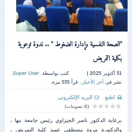
"الصحة النفسية وإدارة الضغوط " .. ندوة توعوية
بكلية التمريض
31 أكتوبر 2025 |
كتب بواسطة
Super User
.
نشر فى
آخر الأخبار
.
قرأ
535
مرة.
اطبع
البريد الإلكترونى
4
2
3
5
1
(0 تصويتات)
برعاية الدكتور ناصر الجيزاوي رئيس جامعة بنها ،
والدكتورة مروة مصطفي عميد كلية التمريض ،