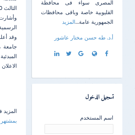
المصرى سواء فى محافظة
الثالث 5000 جنية.
القليوبية خاصة وباقى محافظات
وأشارت 
الجمهورية عامة...
المزيد
الرسمية 
أ.د. طه حسن مختار عاشور
جامعة م
المبدئي
الاعلان القو
تسجيل الدخول
المزيد ف
اسم المستخدم
بمشتهر