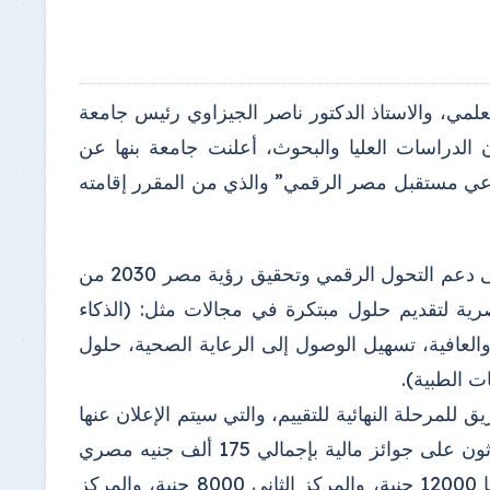
لعلمي، والاستاذ الدكتور ناصر الجيزاوي رئيس جامعة
ن الدراسات العليا والبحوث، أعلنت جامعة بنها عن
ناعي مستقبل مصر الرقمي” والذي من المقرر إقامته
وأوضح الدكتور ناصر الجيزاوي رئيس جامعة بنها ان الهاكاثون يهدف إلى دعم التحول الرقمي وتحقيق رؤية مصر 2030 من
صرية لتقديم حلول مبتكرة في مجالات مثل: (الذكاء
العافية، تسهيل الوصول إلى الرعاية الصحية، حلول
ت الطبية).
الجيزاوي انه سيتم تصعيد 5 فرق من كل مسار بإجمالي 35 فريق للمرحلة النهائية للتقييم، والتي سيتم الإعلان عنها
يوم الثلاثاء الموافق 20 يناير 2026، وسوف يحصل الفائزين في الهاكاثون على جوائز مالية بإجمالي 175 ألف جنيه مصري
مقدمة من جامعة بنها في 7 مسارات، يحصل الأول على جائزة قيمتها 12000 جنية، والمركز الثاني 8000 جنية، والمركز