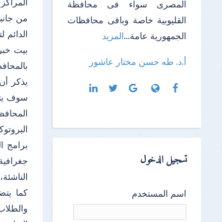
المراكز و
المصرى سواء فى محافظة
من جانبه
القليوبية خاصة وباقى محافظات
الدائم ل
الجمهورية عامة...
المزيد
بيت خبر
أ.د. طه حسن مختار عاشور
بالمحافظ
يذكر أن
سوف يتم
المحافظ
البروتوك
برامج ا
تسجيل الدخول
جغرافية
الناشئة،
كما يتض
اسم المستخدم
والطلاب