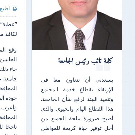
اطبع
"عطية":
لكافة مش
وقع الم
كلمة نائب رئيس الجامعة
الجانبين
جاء ذلك
جامعة ب
يسعدنى أن نتعاون معا فى
المحافظ 
الإرتقاء بقطاع خدمة المجتمع
جودة ال
وتنمية البيئة لرفع شأن الجامعة.
وأعرب ا
هذا القطاع الهام والحيوى والذى
المحافظ
أصبح ضرورة ملحة للجميع من
ناجحًا 
أجل توفير حياة كريمة للمواطن