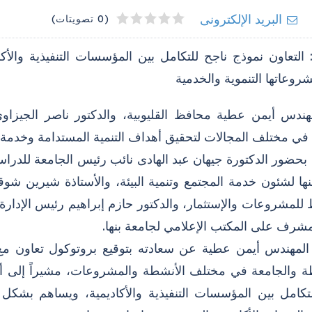
4
2
3
5
1
البريد الإلكترونى
(0 تصويتات)
 التعاون نموذج ناجح للتكامل بين المؤسسات التنفيذية والأك
روعاتها التنموية والخدمية
هندس أيمن عطية محافظ القليوبية، والدكتور ناصر الجيزا
 في مختلف المجالات لتحقيق أهداف التنمية المستدامة وخدمة 
 بحضور الدكتورة جيهان عبد الهادى نائب رئيس الجامعة للدرا
نها لشئون خدمة المجتمع وتنمية البيئة، والأستاذة شيرين ش
للمشروعات والإستثمار، والدكتور حازم إبراهيم رئيس الإدارة
مشرف على المكتب الإعلامي لجامعة بنها.
لمهندس أيمن عطية عن سعادته بتوقيع بروتوكول تعاون مع جا
ة والجامعة في مختلف الأنشطة والمشروعات، مشيراً إلى أن ا
للتكامل بين المؤسسات التنفيذية والأكاديمية، ويساهم بشك