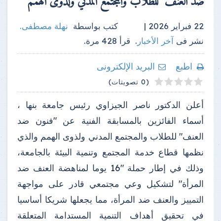
ضد العنف" للطلاب والمجتمع المدني ولذوى الهمم
22 فبراير 2026 |
كتب بواسطة
نهلة مصطفى
.
نشر فى
آخر الأخبار
.
قرأ
428
مرة.
اطبع
البريد الإلكترونى
4
2
3
5
1
(0 تصويتات)
أعلن الدكتور ناصر الجيزاوي رئيس جامعة بنها ،
أسماء الفائزين بالمسابقة الفنية عن "فنون ضد
العنف" للطلاب والمجتمع المدني ولذوى الهمم والذي
نظمها قطاع خدمة المجتمع وتنمية البيئة بالجامعة،
وذلك في إطار حملة "16 يوما لمناهضة العنف ضد
المرأة" لتشكيل وعي مجتمعي قادر على مواجهة
التمييز والعنف ضد المرأة، مما يجعلها شريكا أساسيا
في تحقيق أهداف التنمية المستدامة المتعلقة