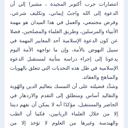
انتصارات حرب أكتوبر المجيدة ، مشيرا إلي أن
الدعوة إلى الله واجبٌ إيماني، وتكليف شرعي،
وفرض ‏مجتمعي، ‏والعمل في هذا الميدان هو مهمة
الأنبياء والمرسلين، وطريق ‏العلماء ‏والمصلحين، فضلا
عن كون الدعوة الإسلامية أحد المعايير المهمة ‏في
‏سبيل النهوض بالأمة، وإن ما تواجهه الأمة اليوم
يدعونا إلى إجراء دراسة متأنية ‏لمستقبل ‏الدعوة
الإسلامية في ظل هذه التحديات التي تتعلق بالهويات
‏والمناهج ‏والعقائد.
وشدَّد فضيلته على أن التمسك بتعاليم الدين والهُوية
والتقاليد أساس ومنطلق إلى التقدم والازدهار في
‏الحاضر والمستقبل، مؤكدًا أنه لا يمكن أن نفهم ديننا
إلا من خلال العلماء الربانيين، فكما أن الطب
‏والهندسة وغيرها من العلوم لا تؤخذ إلا من