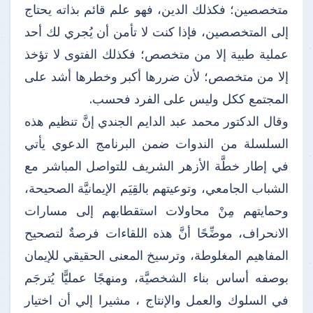
متخصصين؛ فكذلك الدين، فهو علم قائم بذاته يحتاج
إلى ‏المتخصصين، فإذا كنت لا تأمن أن يُجري لك أحد
عملية طبية إلا من متخصص؛ فكذلك الفتوى لا تؤخذ
‏إلا من متخصص؛ لأن ضررها أكبر وخطرها أشد على
المجتمع ككل وليس على الفرد فحسب.‏
وقال الدكتور محمد عبد الدايم الجندي إنَّ تنظيم هذه
السلسلة من الندوات ضمن البرنامج الدعوي يأتي
في إطار خطَّة الأزهر الشريف للتواصل المباشر مع
الشباب الجامعي، وتوعيتهم بالقِيَم الإيمانيَّة الصحيحة،
وحمايتهم مِنْ محاولات استقطابهم إلى مسارات
الانحراف، موضِّحًا أنَّ هذه اللقاءات فرصةٌ لتصحيح
المفاهيم المغلوطة، وترسيخ المعنى الحقيقي للإيمان
بوصفه أساس بناء الشخصيَّة، ومنهجًا عمليًّا يُترجَم
في السلوك والعمل والإنتاج ، مشيرا إلي أن اختيار