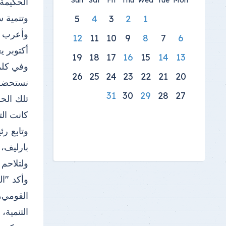
Sun
Sat
Fri
Thu
Wed
Tue
Mon
الحكيمة،
وتنمية س
5
4
3
2
1
وأعرب ا
12
11
10
9
8
7
6
أكتوبر 
19
18
17
16
15
14
13
وفي كلمت
26
25
24
23
22
21
20
31
30
29
28
27
تلك الحر
كانت الت
وتابع ر
بارليف، 
ولتلاحم
وأكد "ال
القومي،
التنمية