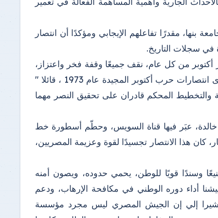
لأحداث الجارية وأهمية المساهمة الفعالة في تعمير
نها، مقدرًا تفاعلهم الإيجابي ومؤكدًا أن انتصار
في سجلات التاريخ.
 أكتوبر من كل عام، نقف جميعًا وقفة فخر واعتزاز،
نستحضر فيها واحدة من أعظم صفحات التاريخ المصري الحديث، ذكرى انتصارات حرب أكتوبر المجيدة عام 1973 ، قائلا "
لبة والتخطيط المحكم قادران على تحقيق النصر مهما
الدة، عبَر فيها قناة السويس، وحطّم أسطورة خط
ر، كان هذا الانتصار تجسيدًا لقوة وعزيمة المصريين،
يعًا وسندًا قويًا للوطن، يحمي حدوده، ويصون أمنه
شنا أداء دوره الوطني في مكافحة الإرهاب، ودعم
ار، مشيرا إلي إن الجيش المصري ليس مجرد مؤسسة