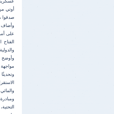
عسكرية،
أوتي من
صدقوا ما
وأضاف ال
على أمن 
الفتاح 
والدولية.
وأوضح "
مواجهة 
وتحديثً
الاستقر
والمائي
ومبادرة
التحتية،