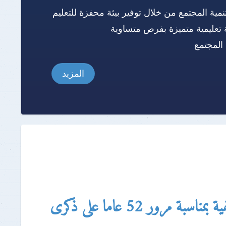
نمية المجتمع من خلال توفير بيئة محفزة للتعليم
 تعليمية متميزة بفرص متساوية
المجتمع
المزيد
محافظ القليوبية ورئيس جامعة بنها يشهدان ندوة تثقيفية بمناسبة مرور 52 عاما على ذكرى