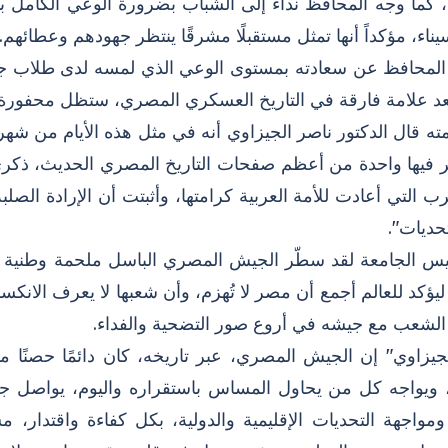
 كما وجه المحافظ نداءً إلى الشباب بضرورة الوعي الكامل با
يناء، مؤكداً أنها تمثل مستقبلًا مشرقًا ينتظر جهودهم وعطائهم.
لمحافظ عن سعادته بمستوى الوعي الذي لمسه لدى طلاب جامعة ب
يعد علامة فارقة في التاريخ العسكري المصري، ستظل محفورة 
ه قال الدكتور ناصر الجيزاوي أنه في مثل هذه الأيام من شهر
ب التي أعادت للأمة العربية كرامتها، وأثبتت أن الإرادة الص
حديات".
ئيس الجامعة لقد سطّر الجيش المصري الباسل ملحمة وطنية خ
ليؤكد للعالم أجمع أن مصر لا تُهزم، وأن شعبها لا يعرف الانكسا
 الشعب مع جيشه في أروع صور التضحية والفداء.
جيزاوي" إن الجيش المصري، عبر تاريخه، كان دائمًا حصنًا من
 ويواجه كل من يحاول المساس باستقراره واليوم، يواصل جي
، ومواجهة التحديات الإقليمية والدولية، بكل كفاءة واقتد