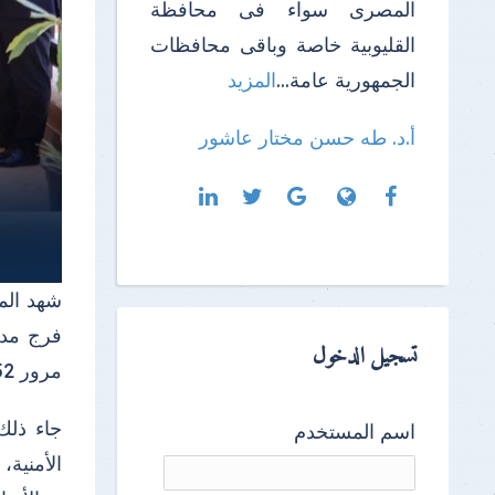
المصرى سواء فى محافظة
القليوبية خاصة وباقى محافظات
الجمهورية عامة...
المزيد
أ.د. طه حسن مختار عاشور
شهد الم
فرج مدير
تسجيل الدخول
مرور 52 عاما على ذكرى انتصارات حرب السادس من اكتوبر ١٩٧٣ م بعنوان "يوم العزة والكرامة".
جاء ذلك
اسم المستخدم
الأمنية،