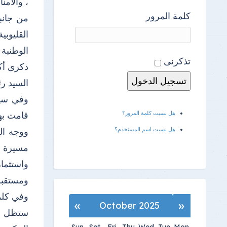
، والأمن
كلمة المرور
من جانب
القليوب
الوطنية 
تذكرنى
ذكرى أك
السيد ر
وفي سيا
قامت بها
هل نسيت كلمة المرور؟
ووجه ال
هل نسيت اسم المستخدم؟
مسيرة ا
واستثمار
ومستقبله
وفي كلمت
»
«
October 2025
ستظل مصد