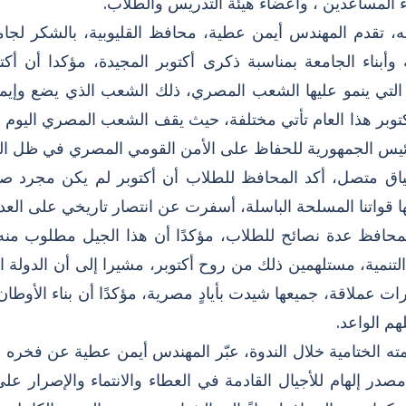
اء المساعدين ، وأعضاء هيئة التدريس والطلاب.
ه، تقدم المهندس أيمن عطية، محافظ القليوبية، بالشكر لجامع
ية وأبناء الجامعة بمناسبة ذكرى أكتوبر المجيدة، مؤكدا أن 
التي ينمو عليها الشعب المصري، ذلك الشعب الذي يضع وإيمانه 
توبر هذا العام تأتي مختلفة، حيث يقف الشعب المصري اليوم 
ئيس الجمهورية للحفاظ على الأمن القومي المصري في ظل المتغ
ق متصل، أكد المحافظ للطلاب أن أكتوبر لم يكن مجرد ص
 قواتنا المسلحة الباسلة، أسفرت عن انتصار تاريخي على العدو
محافظ عدة نصائح للطلاب، مؤكدًا أن هذا الجيل مطلوب من
لتنمية، مستلهمين ذلك من روح أكتوبر، مشيرا إلى أن الدول
ات عملاقة، جميعها شيدت بأيادٍ مصرية، مؤكدًا أن بناء الأوطان
م الواعد.
ه الختامية خلال الندوة، عبّر المهندس أيمن عطية عن فخره وا
ر إلهام للأجيال القادمة في العطاء والانتماء والإصرار على 