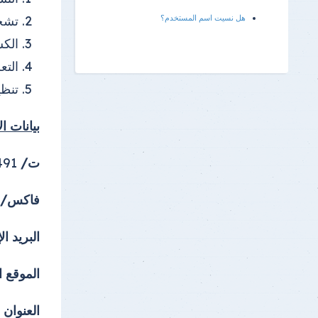
هل نسيت اسم المستخدم؟
تشخي
الكش
التع
تنظي
بيانات ا
ت/
0133225491
فاكس/
البريد ال
الموقع ا
العنوان :