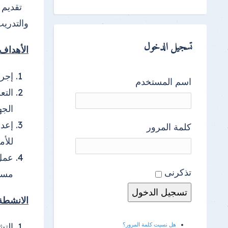
تقديم ك
والتدريب
تسجيل الدخول
الأهداف
إجرا
اسم المستخدم
التع
الجه
إعدا
كلمة المرور
للأم
عمل 
تذكرنى
مستو
الانشطة
هل نسيت كلمة المرور؟
التش