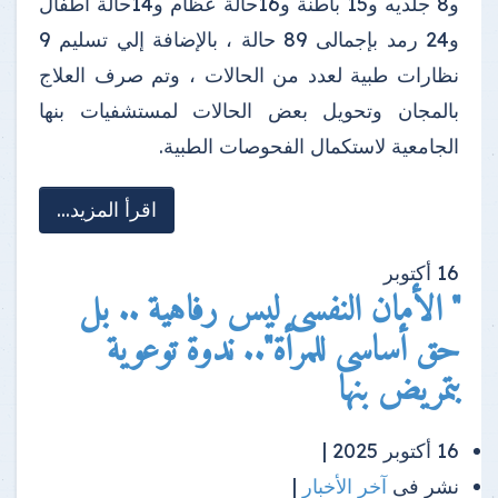
و8 جلديه و15 باطنة و16حالة عظام و14حالة أطفال
و24 رمد بإجمالى 89 حالة ، بالإضافة إلي تسليم 9
نظارات طبية لعدد من الحالات ، وتم صرف العلاج
بالمجان وتحويل بعض الحالات لمستشفيات بنها
الجامعية لاستكمال الفحوصات الطبية.
اقرأ المزيد...
16
أكتوبر
" الأمان النفسى ليس رفاهية .. بل
حق أساسى للمرأة".. ندوة توعوية
بتمريض بنها
16 أكتوبر 2025 |
نشر فى
آخر الأخبار
|