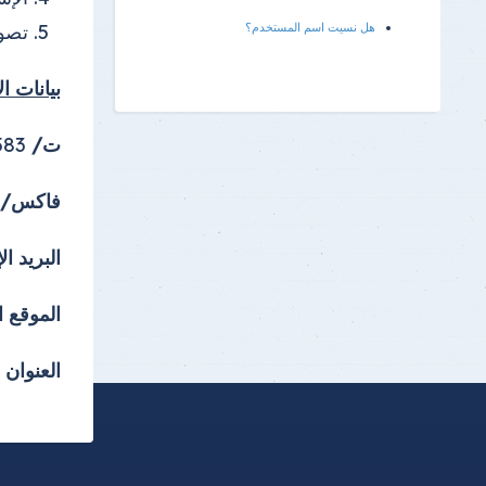
هل نسيت اسم المستخدم؟
تصوي
بيانات ا
ت/
0133188583 - 0133188574
فاكس/
البريد ال
الموقع ا
العنوان :