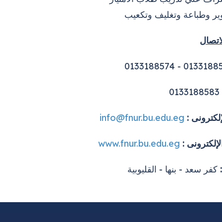
ر وطباعة وتغليف وتكعيب
لاتصال
0133188583
إلكترونى :
info@fnur.bu.edu.eg
لإلكترونى :
www.fnur.bu.edu.eg
كفر سعد - بنها - القليوبية