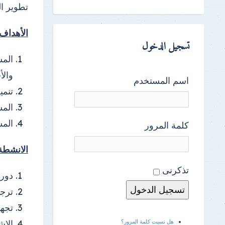
تطوير ال
الأهداف
تسجيل الدخول
المس
والأ
اسم المستخدم
تنمي
المس
المس
كلمة المرور
الانشطة
تذكرنى
دورا
ترج
تجهي
هل نسيت كلمة المرور؟
الإش