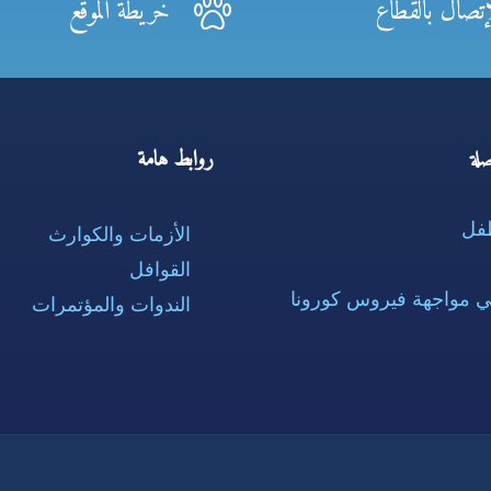
إتصال بالقطاع
خريطة الموقع
روابط هامة
لة
طفل
الأزمات والكوارث
القوافل
ي مواجهة فيروس كورونا
الندوات والمؤتمرات