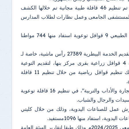
وقال "الجيزاوي" فى تقرير صادر عن المكتب الإعلامي بالجامعة أنه تم تنظيم 46 قافلة طبية مجانية تم خلالها الكشف
لات للمستشفى الجامعى وعمل نظارات لطلاب المدارس
وبالنسبة لقوافل الإرشاد الأسري فقد نظمت كليتي التمريض والعلاج الطبيعي 9 قوافل توعوية استفاد منها 744 مواطنا
كما تم أيضا تنظيم 13 قافلة بيطرية بقرى مراكز المحافظة تم خلالها تقديم الخدمة البيطرية 27389 رأس ماشية، خاصة لـ
1279مزارع، أما بالنسبة للقوافل الزراعية فقد نظمت كلية الزراعة 4 قوافل زراعية بقرى مركز بنها، لتقديم التوعية
والإرشاد الزراعي للمزارعين بالأراضي، استفاد منها 91 مزارع وكذلك تنظيم قوافل رياضية من خلال تنظيم 11 قافلة
وبالنسبة للقوافل التوعوية والتثقيفية، فقد شاركت كليات "العلوم والتجارة والأداب والتربية"، في تنظيم 16 قافلة توعوية
ش عمل للصناعات اليدوية، وذلك من خلال كليتي
وأشار "الجيزاوي" إلي أنه تم محو أمية 7546 دارس خلال العام الجامعي 2024/2025م وذلك طبقا لتقارير الهيئة العامة