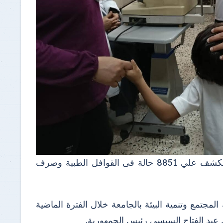
- " الجيزاوي" نسعي لتحقيق التكامل بين التعليم وخدمة المجتمع - الكشف علي 8851 حالة فى القوافل الطبية وصرف
جتمع وتنمية البيئة بالجامعة خلال الفترة الماضية
س عبد الفتاح السيسي رئيس الجمهورية.