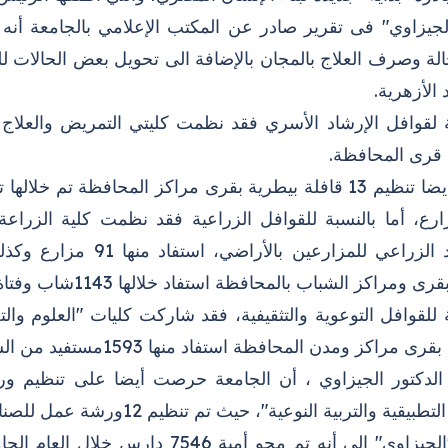
88 حالة وصرف العلاج بالمجان بالإضافة الى تحويل بعض الحا
 الأزهرية.
قرى المحافظة.
ى ومراكز الشباب بالمحافظة استفاد خلالها 1143شاب وفتاة.
مراكز ومدن المحافظة استفاد منها 1593مستفيد من السيدات والرجال والشباب.
لدكتور الجيزاوي ، أن الجامعة حرصت أيضا على تنظيم ور
ة والتربية النوعية"، حيث تم تنظيم 12ورشة عمل للصناعات اليدوية، استفاد منها 1096مستفيد.