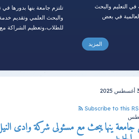
 في التعليم والبحث
تلتزم جامعة بنها بدورها في ت
العالمية في بعض
والبحث العلمي وتقديم خدمة
للطلاب،وتعظيم الشراكة مع 
المزيد
Subscribe to this R
طس
جامعة ينها يبحث مع مسئولى شركة وادى الني
ي الجديد