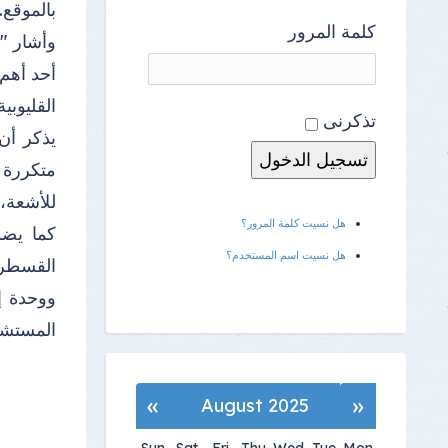
بالموقع.
كلمة المرور
وأشار "
أحد أهم
القليوبي
تذكرنى
متكررة 
للأشعة، 
هل نسيت كلمة المرور؟
كما يضم
هل نسيت اسم المستخدم؟
القسطرة
المستشفى
»
«
August 2025