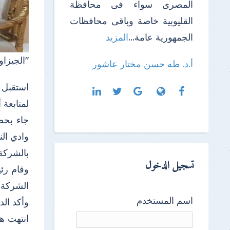
المصرى سواء فى محافظة
القليوبية خاصة وباقى محافظات
الجمهورية عامة...
المزيد
"الجيزاو
أ.د. طه حسن مختار عاشور
استقبل 
لمتابعة 
جاء بحض
وادي ال
بالشركة
تسجيل الدخول
وقام رئ
الشركة ح
اسم المستخدم
وأكد الد
انتهت هي