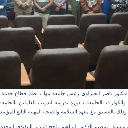
الدكتور ناصر الجيزاوي رئيس جامعة بنها ، نظم قطاع خدمة ال
 والكوارث بالجامعة ، دورة تدريبية لتدريب العاملين بالجام
لك بالتنسيق مع معهد السلامة والصحة المهنية التابع للمؤسسة 
بتنسيق وتنظيم الدكتور إبراهيم راجح المدير التنفيذي للوحدة ا