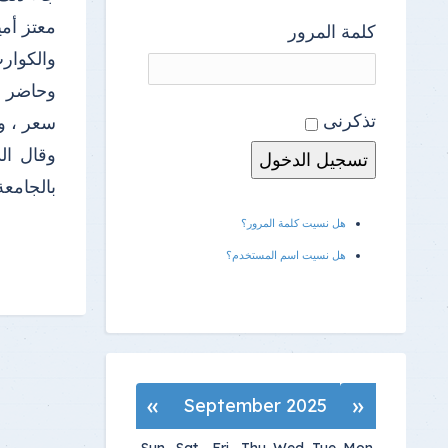
معتز أمي
كلمة المرور
والكوار
وحاضر با
تذكرنى
سعر ، وا
وقال الد
بالجامعة
هل نسيت كلمة المرور؟
هل نسيت اسم المستخدم؟
»
«
September 2025