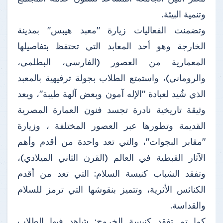
وتنمية البيئة.
وتضمنت الفعاليات زيارة "معبد هيبس" بمدينة
الخارجة وهو أحد المعابد التي تحتفظ بتفاصيلها
المعمارية من العصور (الفارسي، البطلمي،
والروماني)، واستمتع الطلاب بجولة ترفيهية بالمعبد
الذي شُيد لعبادة "الإله آمون وبعض آلهة طيبة"، ويعد
وثيقة تاريخية نادرة تجسد فنون العمارة المصرية
القديمة وتطورها عبر العصور المختلفة ، وزيارة
"مقابر البجوات"، والتي تعد واحدة من أقدم وأهم
الآثار القبطية في العالم (القرن الثاني الميلادي)،
وتفقد الشباب كنيسة السلام: التي تعد من أقدم
الكنائس الأثرية، وتتميز بنقوشها التي ترمز للسلام
والقداسة.
كما تم تفقد كنيسة الخروج: شاهد فيها الطلاب