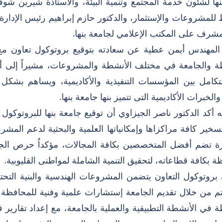
نها لشئون خدمة المجتمع وتنمية البيئة، والأستاذة شيرين ش
للمشروعات والإستثمار، والدكتور حازم إبراهيم رئيس الإدارة
مشرف على المكتب الإعلامي لجامعة بنها.
لمهندس أيمن عطية عن سعادته بتوقيع بروتوكول تعاون مع جا
ة والجامعة في مختلف الأنشطة والمشروعات، مشيراً إلى أن ا
للتكامل بين المؤسسات التنفيذية والأكاديمية، ويساهم بشك
الخبرات الأكاديمية التى تتميز بنها جامعة بنها.
 أكد الدكتور ناصر الجيزاوي أن توقيع جامعة بنها للبروتوكول
تسخير كافة مراكزاها وإمكانياتها العلمية والبحثية لدعم المشرو
ة تضم أفضل المتخصصين بكافة المجالات، مؤكداُ حرص الجامع
ة بكافة قطاعاته، لتحقيق التنمية الشاملة لمواطنى القليوبية.
 بروتوكول التعاون يتضمن المشروعات الهندسية والبنية التحت
 من خلال تقديم الجامعة إستشارات علمية وفنية للمحافظة 
ة في الأنشطة التطبيقية والعملية بالجامعة، مع إعداد تقاري