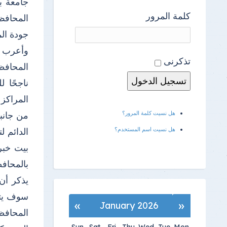
جامعة ب
كلمة المرور
المحافظ 
جودة ال
وأعرب ا
تذكرنى
المحافظ
ناجحًا 
المراكز و
من جانبه
هل نسيت كلمة المرور؟
الدائم ل
هل نسيت اسم المستخدم؟
بيت خبر
بالمحافظ
يذكر أن
سوف يتم
»
«
January 2026
المحافظ