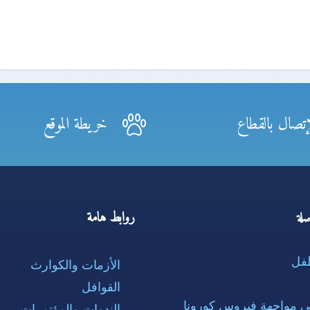
إتصال بالقطاع
خريطة الموقع
روابط هامة
لة
طفل
الأزمات والكوارث
القوافل
ي مواجهة فيروس كورونا
الندوات والمؤتمرات