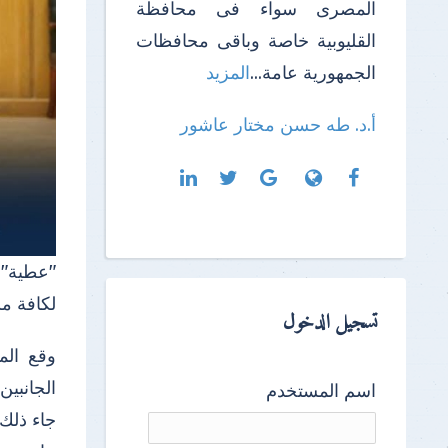
المصرى سواء فى محافظة
القليوبية خاصة وباقى محافظات
الجمهورية عامة...
المزيد
أ.د. طه حسن مختار عاشور
"عطية":
لكافة مش
تسجيل الدخول
وقع الم
الجانبين
اسم المستخدم
جاء ذلك