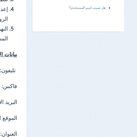
هل نسيت اسم المستخدم؟
إعدا
الرو
الن
المش
بيانات ا
تليفون:0133231011(2)-0133213514(5-7)
فاكس: 0133231880
البريد ا
الموقع ا
العنوان: