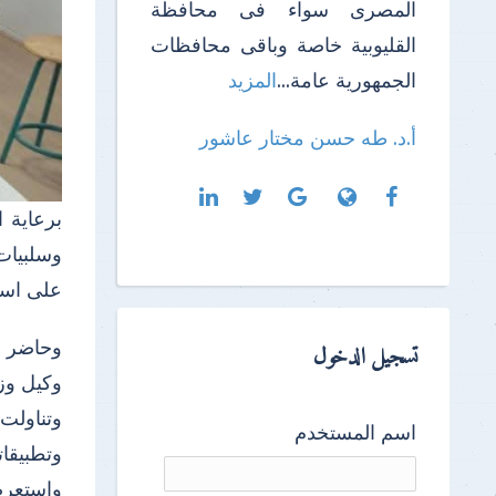
المصرى سواء فى محافظة
القليوبية خاصة وباقى محافظات
الجمهورية عامة...
المزيد
أ.د. طه حسن مختار عاشور
برعاية 
وسلبيات 
على است
وحاضر ب
تسجيل الدخول
وكيل وزا
وتناولت
اسم المستخدم
وتطبيقاته
واستعرض