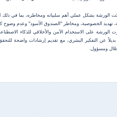
ولت الورشة بشكل عملي أهم سلبياته ومخاطره، بما في ذلك ال
ة، تهديد الخصوصية، ومخاطر "الصندوق الأسود" وعدم وضوح كيف
زت الورشة على الاستخدام الآمن والأخلاقي للذكاء الاصطنا
ديلاً عن التفكير البشري، مع تقديم إرشادات واضحة للتحق
ّال ومسؤول.