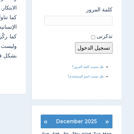
الابتكار.
كلمة المرور
كما تنا
الإنساني
تذكرنى
كما ركّ
وليست ب
بشكل فع
هل نسيت كلمة المرور؟
هل نسيت اسم المستخدم؟
»
«
December 2025