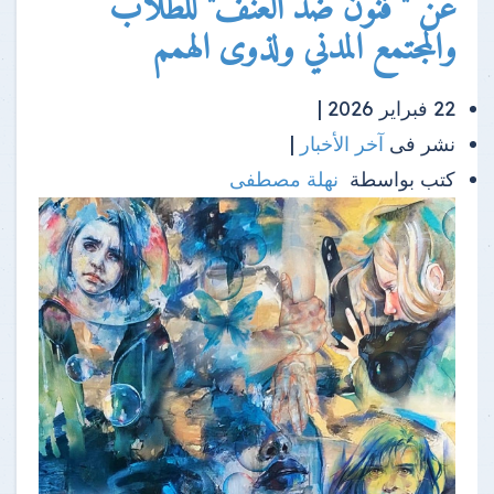
عن " فنون ضد العنف" للطلاب
والمجتمع المدني ولذوى الهمم
22 فبراير 2026 |
نشر فى
آخر الأخبار
|
كتب بواسطة
نهلة مصطفى