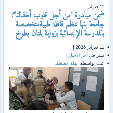
11
فبراير
ضمن مبادرة "من أجل قلوب أطفالنا":
جامعة بنها تنظم قافلة طبيةمتخصصة
بالمدرسة الإبتدائية بزواية بلتان بطوخ
11 فبراير 2026 |
نشر فى
آخر الأخبار
|
كتب بواسطة
نهلة مصطفى