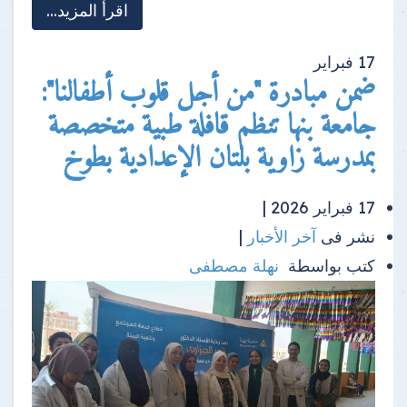
اقرأ المزيد...
17
فبراير
ضمن مبادرة "من أجل قلوب أطفالنا":
جامعة بنها تنظم قافلة طبية متخصصة
بمدرسة زاوية بلتان الإعدادية بطوخ
17 فبراير 2026 |
نشر فى
آخر الأخبار
|
كتب بواسطة
نهلة مصطفى